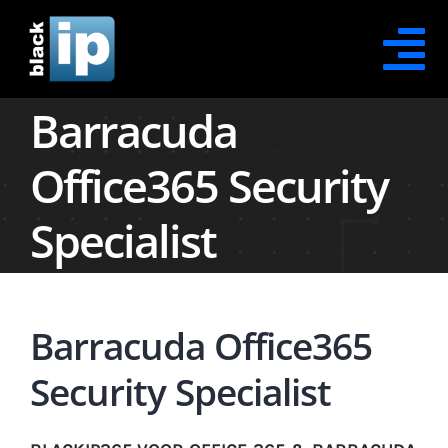
Skip
to
Tog
content
Barracuda
Na
Contact Opnemen
Office365 Security
Office365 Security
Specialist
Office365 Protection
Office365 Recovery
Barracuda Office365
Office365 Awareness
Security Specialist
XDR Security