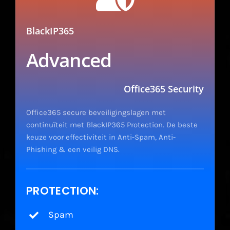
BlackIP365
Advanced
Office365 Security
Office365 secure beveiligingslagen met
continuïteit met BlackIP365 Protection. De beste
keuze voor effectiviteit in Anti-Spam, Anti-
Phishing & een veilig DNS.
PROTECTION:
Spam