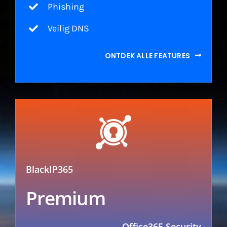
Phishing
Veilig DNS
ONTDEK ALLE FEATURES
BlackIP365
Premium
Office365 Security