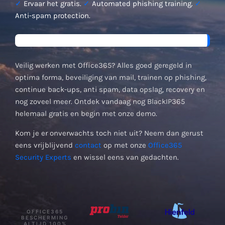
✓
Ervaar het gratis.
✓
Automated phishing training.
✓
Anti-spam protection.
Veilig werken met Office365? Alles goed geregeld in
optima forma, beveiliging van mail, trainen op phishing,
continue back-ups, anti spam, data opslag, recovery en
nog zoveel meer. Ontdek vandaag nog BlackIP365
helemaal gratis en begin met onze demo.
Kom je er onverwachts toch niet uit? Neem dan gerust
eens vrijblijvend
contact
op met onze
Office365
Security Experts
en wissel eens van gedachten.
OFFICE365
BESCHERMING
ALTIJD 100%