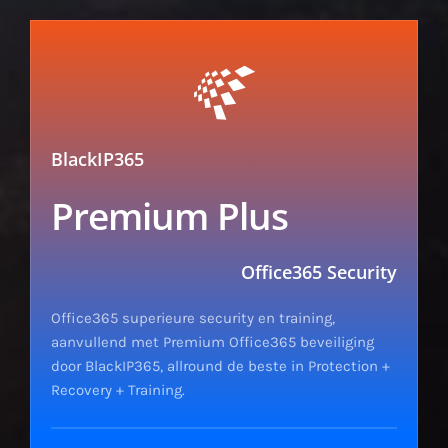
BlackIP365
Premium Plus
Office365 Security
Office365 superieure security en training,
aanvullend met Premium Office365 beveiliging
door BlackIP365, allround de beste in Protection +
Recovery + Training.