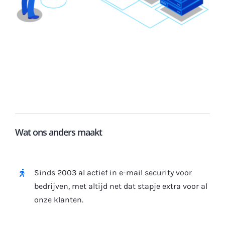
Wat ons anders maakt
Sinds 2003 al actief in e-mail security voor
bedrijven, met altijd net dat stapje extra voor al
onze klanten.