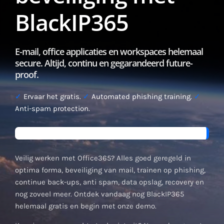
BlackIP365
E-mail, office applicaties en workspaces helemaal
secure. Altijd, continu en gegarandeerd future-
proof.
✓
Ervaar het gratis.
✓
Automated phishing training.
✓
Anti-spam protection.
Veilig werken met Office365? Alles goed geregeld in
optima forma, beveiliging van mail, trainen op phishing,
continue back-ups, anti spam, data opslag, recovery en
nog zoveel meer. Ontdek vandaag nog BlackIP365
helemaal gratis en begin met onze demo.