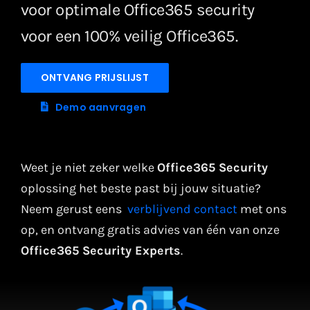
voor optimale Office365 security
voor een 100% veilig Office365.
ONTVANG PRIJSLIJST
Demo aanvragen
Weet je niet zeker welke
Office365 Security
oplossing het beste past bij jouw situatie?
Neem gerust eens
verblijvend contact
met ons
op, en ontvang gratis advies van één van onze
Office365 Security Experts
.