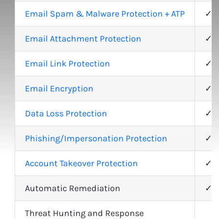
Email Spam & Malware Protection + ATP
✓
Email Attachment Protection
✓
Email Link Protection
✓
Email Encryption
✓
Data Loss Protection
✓
Phishing/Impersonation Protection
✓
Account Takeover Protection
✓
Automatic Remediation
✓
Threat Hunting and Response