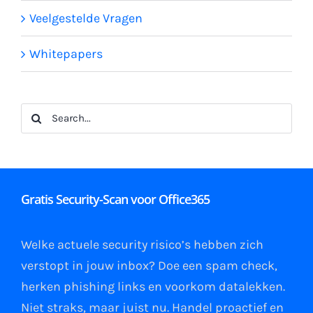
Veelgestelde Vragen
Whitepapers
Search
for:
Gratis Security-Scan voor Office365
Welke actuele security risico’s hebben zich
verstopt in jouw
inbox
?
Doe een spam check
,
herken phishing links
en
voorkom datalekken
.
Niet straks, maar juist nu. Handel proactief en