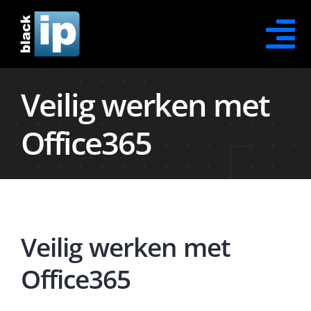
Skip
to
Tog
content
Na
Veilig werken met
Contact Opnemen
Office365
Office365 Security
Office365 Protection
Office365 Recovery
Veilig werken met
Office365 Awareness
Office365
XDR Security