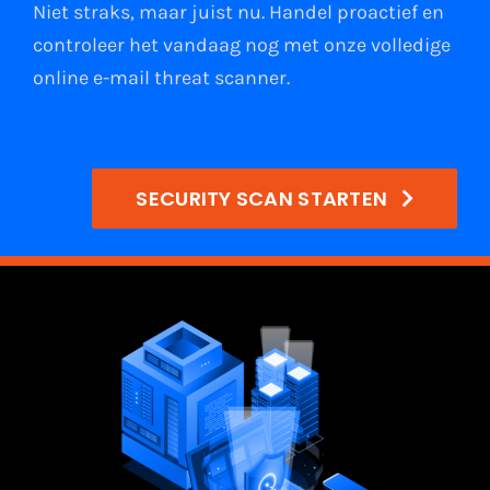
Niet straks, maar juist nu. Handel proactief en
Gratis Proefperiode
controleer het vandaag nog met onze volledige
online e-mail
threat scanner
.
SECURITY SCAN STARTEN