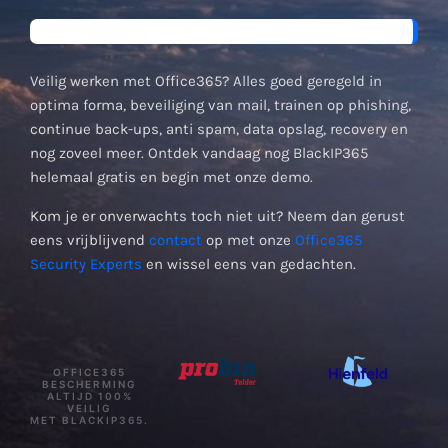
Veilig werken met Office365? Alles goed geregeld in
optima forma, beveiliging van mail, trainen op phishing,
continue back-ups, anti spam, data opslag, recovery en
nog zoveel meer. Ontdek vandaag nog BlackIP365
helemaal gratis en begin met onze demo.
Kom je er onverwachts toch niet uit? Neem dan gerust
eens vrijblijvend
contact
op met onze
Office365
Security Experts
en wissel eens van gedachten.
OFFICE365
BESCHERMING
ALTIJD 100%
VEILIG
MET BLACKIP365.