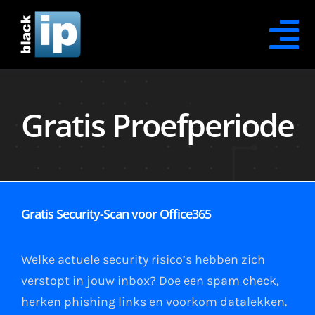
Skip
to
Tog
content
Na
Contact Opnemen
Gratis Proefperiode
Office365 Security
Office365 Protection
Gratis Security-Scan voor Office365
Office365 Recovery
Office365 Awareness
Welke actuele security risico’s hebben zich
verstopt in jouw
inbox
?
Doe een spam check
,
XDR Security
herken phishing links
en
voorkom datalekken
.