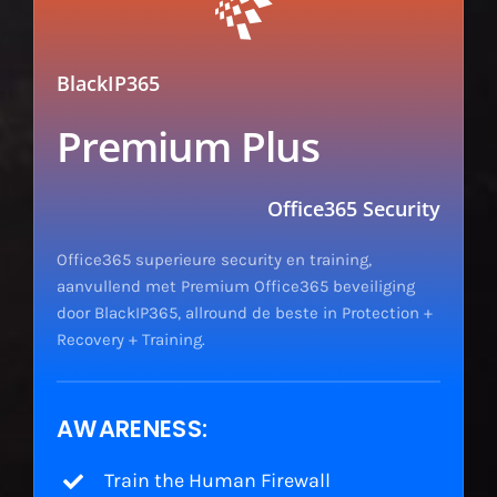
BlackIP365
Premium Plus
Office365 Security
Office365 superieure security en training,
aanvullend met Premium Office365 beveiliging
door BlackIP365, allround de beste in Protection +
Recovery + Training.
AWARENESS:
Train the Human Firewall