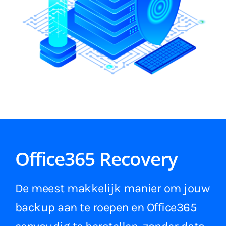
Office365 Recovery
De meest makkelijk manier om jouw
backup aan te roepen en Office365