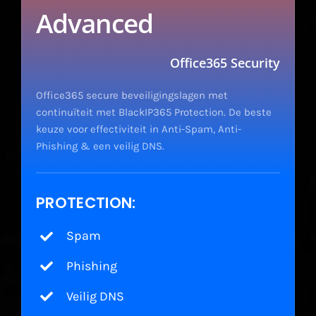
Advanced
Office365 Security
Office365 secure beveiligingslagen met
continuïteit met BlackIP365 Protection. De beste
keuze voor effectiviteit in Anti-Spam, Anti-
Phishing & een veilig DNS.
PROTECTION:
Spam
Phishing
Veilig DNS