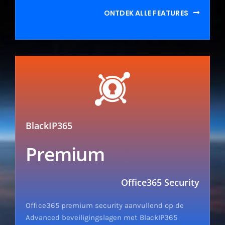
ONTDEK ALLE FEATURES
BlackIP365
Premium
Office365 Security
Office365 premium security aanvullend op de
Advanced beveiligingslagen met BlackIP365