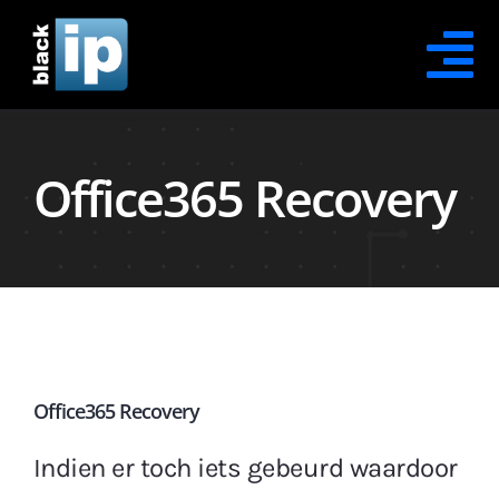
Skip
to
Tog
content
Na
Contact Opnemen
Office365 Recovery
Office365 Security
Office365 Protection
Office365 Recovery
Office365 Awareness
Office365 Recovery
Indien er toch iets gebeurd waardoor
XDR Security