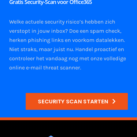
Gratis Security-Scan voor Office365
Gratis Proefperiode
Welke actuele security risico’s hebben zich
verstopt in jouw
inbox
?
Doe een spam check
,
herken phishing links
en
voorkom datalekken
.
Niet straks, maar juist nu. Handel proactief en
controleer het vandaag nog met onze volledige
online e-mail
threat scanner
.
SECURITY SCAN STARTEN