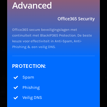
Advanced
Office365 Security
Office365 secure beveiligingslagen met
continuïteit met BlackIP365 Protection. De beste
keuze voor effectiviteit in Anti-Spam, Anti-
Phishing & een veilig DNS.
PROTECTION:
Spam
Phishing
Veilig DNS