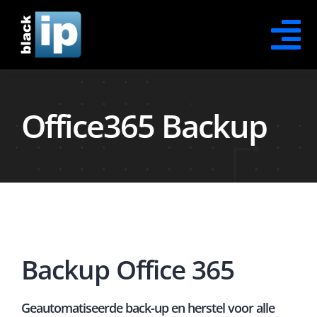
Skip
to
Tog
content
Na
Contact Opnemen
Office365 Backup
Office365 Security
Office365 Protection
Office365 Recovery
Backup Office 365
Office365 Awareness
XDR Security
Geautomatiseerde back-up en herstel voor alle