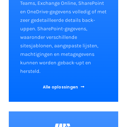
Teams, Exchange Online, SharePoint
en OneDrive-gegevens volledig of met
zeer gedetailleerde details back-
uppen. SharePoint-gegevens,
waaronder verschillende
sitesjablonen, aangepaste lijsten,
machtigingen en metagegevens
kunnen worden geback-upt en
hersteld.
Alle oplossingen