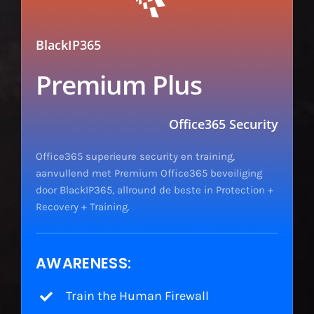
BlackIP365
Premium Plus
Office365 Security
Office365 superieure security en training,
aanvullend met Premium Office365 beveiliging
door BlackIP365, allround de beste in Protection +
Recovery + Training.
AWARENESS:
Train the Human Firewall