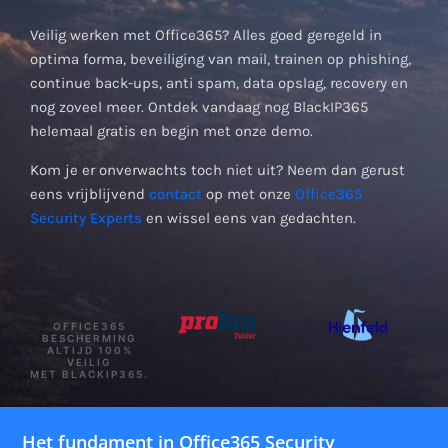
Veilig werken met Office365? Alles goed geregeld in
optima forma, beveiliging van mail, trainen op phishing,
continue back-ups, anti spam, data opslag, recovery en
nog zoveel meer. Ontdek vandaag nog BlackIP365
helemaal gratis en begin met onze demo.
Kom je er onverwachts toch niet uit? Neem dan gerust
eens vrijblijvend
contact
op met onze
Office365
Security Experts
en wissel eens van gedachten.
OFFICE365
BESCHERMING
ALTIJD 100%
VEILIG
MET BLACKIP365.
Het fundament in Office365 Security