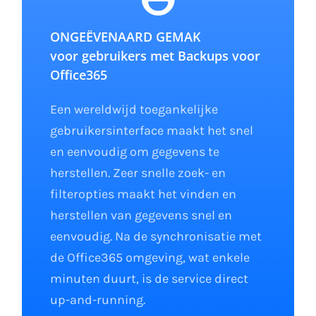
ONGEËVENAARD GEMAK
voor gebruikers met Backups voor
Office365
Een wereldwijd toegankelijke
gebruikersinterface maakt het snel
en eenvoudig om gegevens te
herstellen. Zeer snelle zoek- en
filteropties maakt het vinden en
herstellen van gegevens snel en
eenvoudig. Na de synchronisatie met
de Office365 omgeving, wat enkele
minuten duurt, is de service direct
up-and-running.