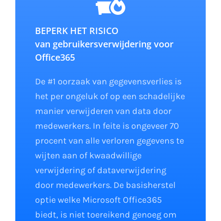
BEPERK HET RISICO
van gebruikersverwijdering voor
Office365
De #1 oorzaak van gegevensverlies is
het per ongeluk of op een schadelijke
manier verwijderen van data door
medewerkers. In feite is ongeveer 70
procent van alle verloren gegevens te
wijten aan of kwaadwillige
verwijdering of dataverwijdering
door medewerkers. De basisherstel
optie welke Microsoft Office365
biedt, is niet toereikend genoeg om