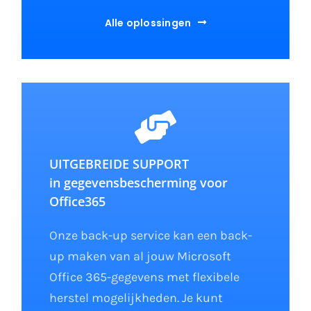
Alle oplossingen
UITGEBREIDE SUPPORT
in gegevensbescherming voor
Office365
Onze back-up service kan een back-
up maken van al jouw Microsoft
Office 365-gegevens met flexibele
herstel mogelijkheden. Je kunt