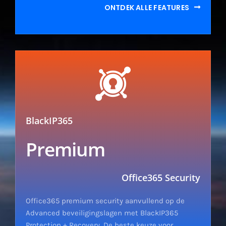
ONTDEK ALLE FEATURES
BlackIP365
Premium
Office365 Security
Office365 premium security aanvullend op de
Advanced beveiligingslagen met BlackIP365
Protection + Recovery. De beste keuze voor