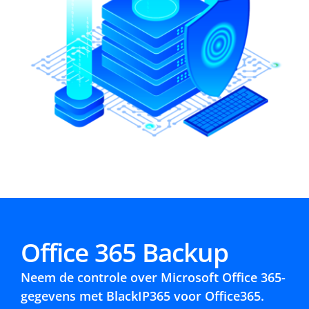
Office 365 Backup
Neem de controle over Microsoft Office 365-
gegevens met BlackIP365 voor Office365.