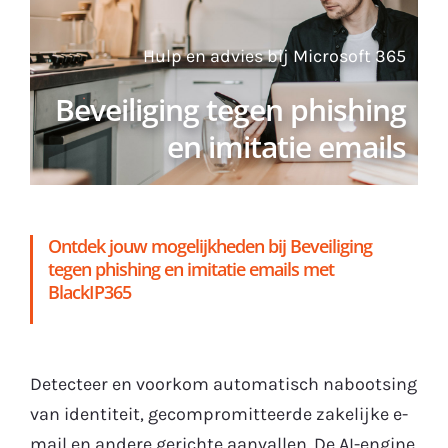
Gratis Proefperiode
Hulp en advies bij Microsoft 365
Beveiliging tegen phishing
en imitatie emails
Ontdek jouw mogelijkheden bij Beveiliging
tegen phishing en imitatie emails met
BlackIP365
Detecteer en voorkom automatisch nabootsing
van identiteit, gecompromitteerde zakelijke e-
mail en andere gerichte aanvallen. De AI-engine