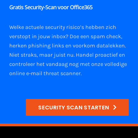
Gratis Security-Scan voor Office365
Welke actuele security risico’s hebben zich
verstopt in jouw
inbox
?
Doe een spam check
,
herken phishing links
en
voorkom datalekken
.
Niet straks, maar juist nu. Handel proactief en
controleer het vandaag nog met onze volledige
online e-mail
threat scanner
.
SECURITY SCAN STARTEN