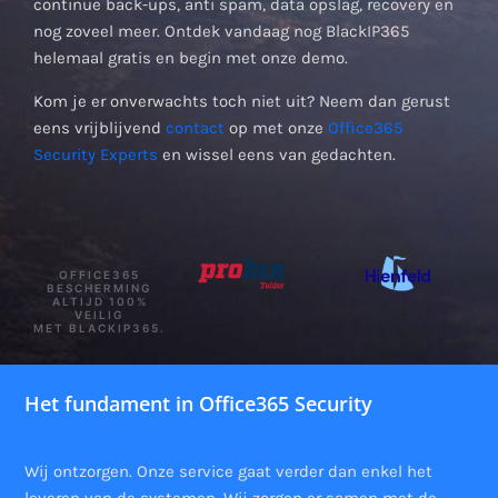
continue back-ups, anti spam, data opslag, recovery en
nog zoveel meer. Ontdek vandaag nog BlackIP365
helemaal gratis en begin met onze demo.
Kom je er onverwachts toch niet uit? Neem dan gerust
eens vrijblijvend
contact
op met onze
Office365
Security Experts
en wissel eens van gedachten.
OFFICE365
BESCHERMING
ALTIJD 100%
VEILIG
MET BLACKIP365.
Het fundament in Office365 Security
Wij ontzorgen. Onze service gaat verder dan enkel het