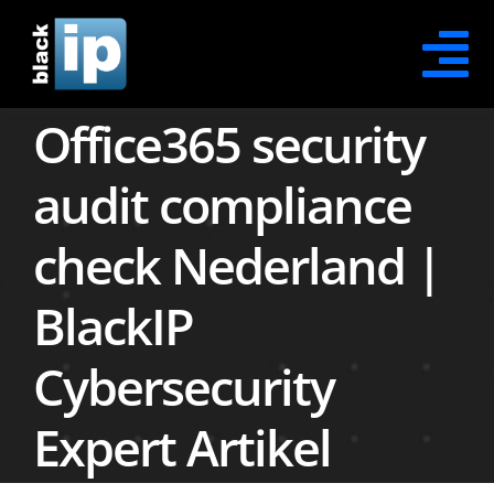
Skip
to
Tog
content
Office365 security
Na
Contact Opnemen
audit compliance
Office365 Security
check Nederland |
Office365 Protection
BlackIP
Office365 Recovery
Cybersecurity
Office365 Awareness
Expert Artikel
XDR Security