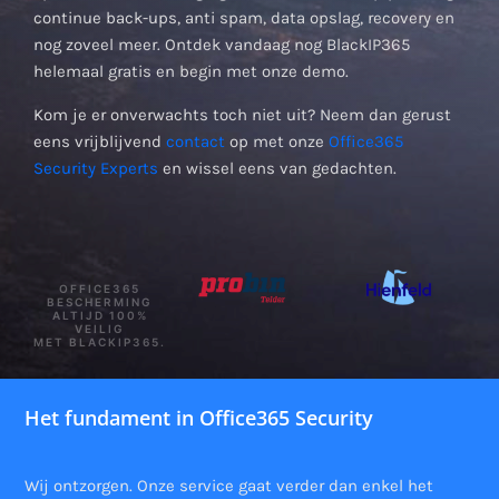
continue back-ups, anti spam, data opslag, recovery en
nog zoveel meer. Ontdek vandaag nog BlackIP365
helemaal gratis en begin met onze demo.
Kom je er onverwachts toch niet uit? Neem dan gerust
eens vrijblijvend
contact
op met onze
Office365
Security Experts
en wissel eens van gedachten.
OFFICE365
BESCHERMING
ALTIJD 100%
VEILIG
MET BLACKIP365.
Het fundament in Office365 Security
Wij ontzorgen. Onze service gaat verder dan enkel het