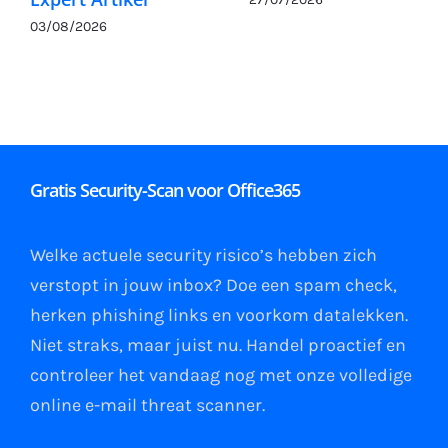
03/08/2026
Gratis Security-Scan voor Office365
Welke actuele security risico’s hebben zich
verstopt in jouw
inbox
?
Doe een spam check
,
herken phishing links
en
voorkom datalekken
.
Niet straks, maar juist nu. Handel proactief en
controleer het vandaag nog met onze volledige
online e-mail
threat scanner
.