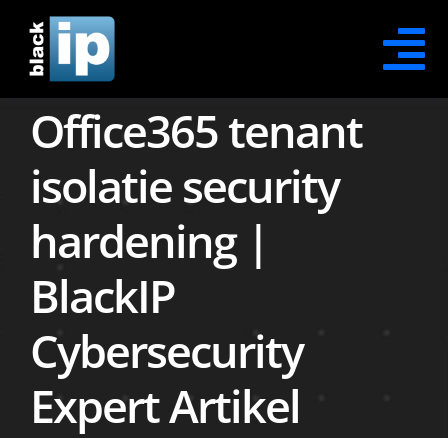
Skip
to
Tog
content
Office365 tenant
Na
Contact Opnemen
isolatie security
Office365 Security
hardening |
Office365 Protection
BlackIP
Office365 Recovery
Cybersecurity
Office365 Awareness
Expert Artikel
XDR Security