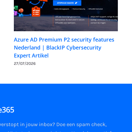
Azure AD Premium P2 security features
Nederland | BlackIP Cybersecurity
Expert Artikel
27/07/2026
ce365
 verstopt in jouw
inbox
?
Doe een spam check
,