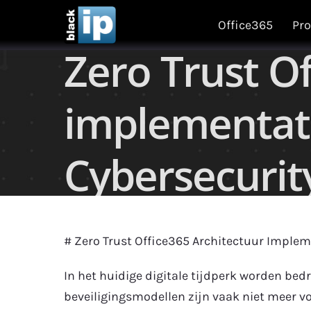
Skip
Office365
Pro
to
Zero Trust Of
content
implementati
Cybersecurity
# Zero Trust Office365 Architectuur Implem
In het huidige digitale tijdperk worden bed
beveiligingsmodellen zijn vaak niet meer v