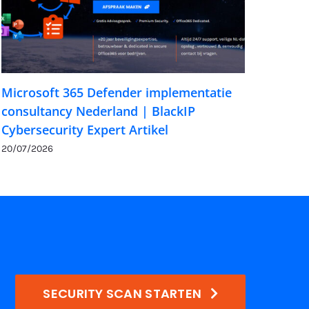
Microsoft 365 Defender implementatie
consultancy Nederland | BlackIP
Cybersecurity Expert Artikel
20/07/2026
SECURITY SCAN STARTEN