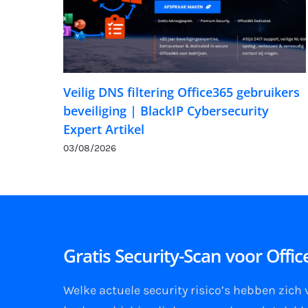
Veilig DNS filtering Office365 gebruikers
beveiliging | BlackIP Cybersecurity
Expert Artikel
03/08/2026
Gratis Security-Scan voor Offi
Welke actuele security risico’s hebben zich