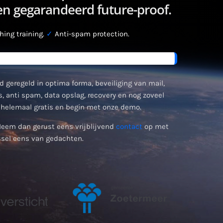
 en gegarandeerd future-proof.
ing training.
✓
Anti-spam protection.
d geregeld in optima forma, beveiliging van mail,
, anti spam, data opslag, recovery en nog zoveel
helemaal gratis en begin met onze demo.
Neem dan gerust eens vrijblijvend
contact
op met
sel eens van gedachten.