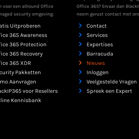
m voor een allround Office
Office 365? Ervaar dan BlackI
aged security omgeving.
neem gerust contact met ons
atis Uitproberen
Contact
fice 365 Awareness
Services
fice 365 Protection
Expertises
fice 365 Recovery
Barracuda
fice 365 XDR
Nieuws
curity Pakketten
Inloggen
mo Aanvragen
Veelgestelde Vragen
ackIP365 voor Resellers
Spreek een Expert
line Kennisbank