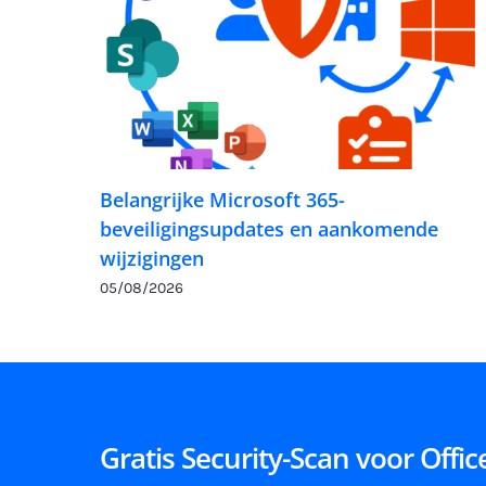
Belangrijke Microsoft 365-
beveiligingsupdates en aankomende
wijzigingen
05/08/2026
Gratis Security-Scan voor Offi