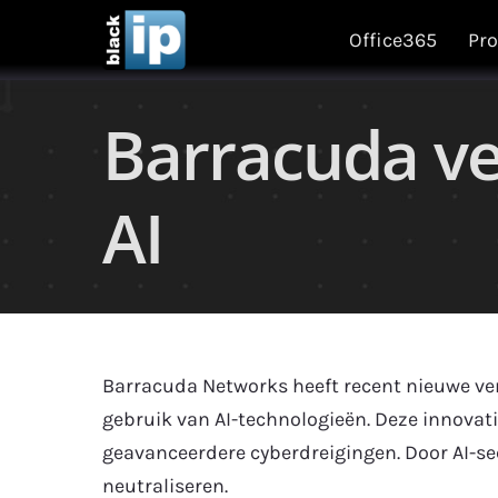
Skip
Office365
Pro
to
content
Barracuda ve
AI
Barracuda Networks heeft recent nieuwe ve
gebruik van AI-technologieën. Deze innova
geavanceerdere cyberdreigingen. Door AI-se
neutraliseren.