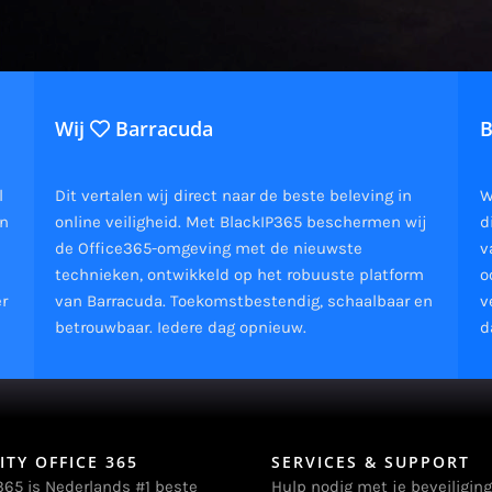
Wij
Barracuda
B
l
Dit vertalen wij direct naar de beste beleving in
W
en
online veiligheid. Met BlackIP365 beschermen wij
d
de Office365-omgeving met de nieuwste
v
technieken, ontwikkeld op het robuuste platform
o
er
van Barracuda. Toekomstbestendig, schaalbaar en
v
betrouwbaar. Iedere dag opnieuw.
d
ITY OFFICE 365
SERVICES & SUPPORT
365 is Nederlands #1 beste
Hulp nodig met je beveiliging