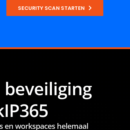
SECURITY SCAN STARTEN
 beveiliging
kIP365
ties en workspaces helemaal