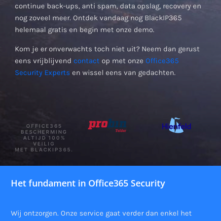
continue back-ups, anti spam, data opslag, recovery en
nog zoveel meer. Ontdek vandaag nog BlackIP365
helemaal gratis en begin met onze demo.
Kom je er onverwachts toch niet uit? Neem dan gerust
eens vrijblijvend
contact
op met onze
Office365
Security Experts
en wissel eens van gedachten.
OFFICE365
BESCHERMING
ALTIJD 100%
VEILIG
MET BLACKIP365.
Het fundament in Office365 Security
Wij ontzorgen. Onze service gaat verder dan enkel het