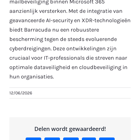
mailbeveiliging binnen Microsoft 365
aanzienlijk versterken. Met de integratie van
Gratis Proefperiode
geavanceerde AI-security en XDR-technologieën
biedt Barracuda nu een robuustere
bescherming tegen de steeds evoluerende
cyberdreigingen. Deze ontwikkelingen zijn
cruciaal voor IT-professionals die streven naar
optimale dataveiligheid en cloudbeveiliging in
hun organisaties.
12/06/2026
Delen wordt gewaardeerd!