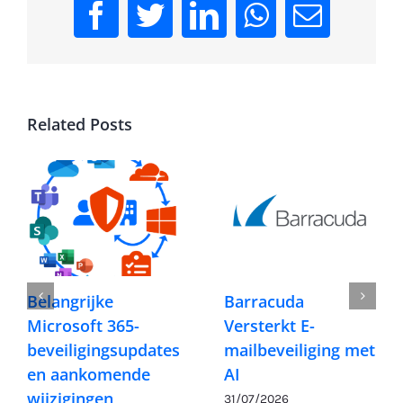
Facebook
Twitter
LinkedIn
WhatsApp
Email
Related Posts
Belangrijke
Barracuda
Microsoft 365-
Versterkt E-
beveiligingsupdates
mailbeveiliging met
en aankomende
AI
wijzigingen
31/07/2026