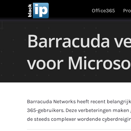
Skip
Office365
Pro
to
content
Barracuda ve
voor Microso
Barracuda Networks heeft recent belangrijk
365-gebruikers. Deze verbeteringen maken 
de steeds complexer wordende cyberdreigi