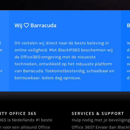
Wij
Barracuda
B
l
Dit vertalen wij direct naar de beste beleving in
W
en
online veiligheid. Met BlackIP365 beschermen wij
d
de Office365-omgeving met de nieuwste
v
technieken, ontwikkeld op het robuuste platform
o
er
van Barracuda. Toekomstbestendig, schaalbaar en
v
betrouwbaar. Iedere dag opnieuw.
d
ITY OFFICE 365
SERVICES & SUPPORT
365 is Nederlands #1 beste
Hulp nodig met je beveiliging
m voor een allround Office
Office 365? Ervaar dan BlackI