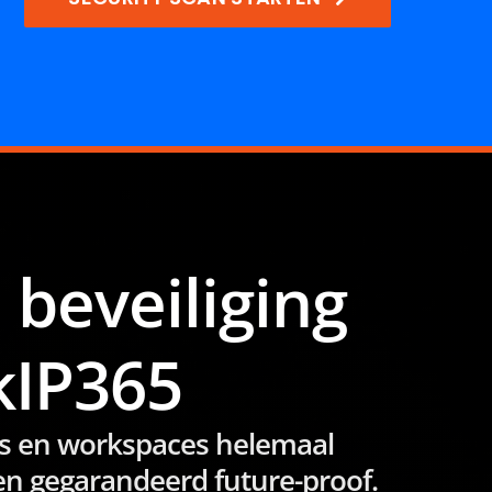
 beveiliging
kIP365
ties en workspaces helemaal
 en gegarandeerd future-proof.