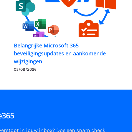
Belangrijke Microsoft 365-
beveiligingsupdates en aankomende
wijzigingen
05/08/2026
ce365
 verstopt in jouw
inbox
?
Doe een spam check
,