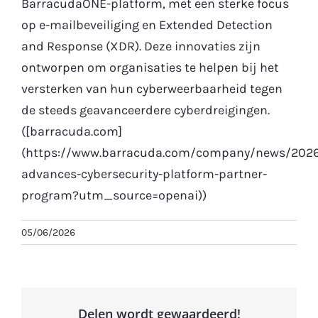
BarracudaONE-platform, met een sterke focus
op e-mailbeveiliging en Extended Detection
Gratis Proefperiode
and Response (XDR). Deze innovaties zijn
ontworpen om organisaties te helpen bij het
versterken van hun cyberweerbaarheid tegen
de steeds geavanceerdere cyberdreigingen.
([barracuda.com]
(https://www.barracuda.com/company/news/2026
advances-cybersecurity-platform-partner-
program?utm_source=openai))
05/06/2026
Delen wordt gewaardeerd!