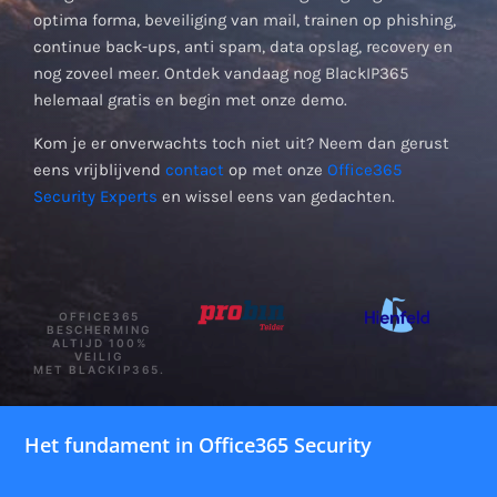
optima forma, beveiliging van mail, trainen op phishing,
continue back-ups, anti spam, data opslag, recovery en
nog zoveel meer. Ontdek vandaag nog BlackIP365
helemaal gratis en begin met onze demo.
Kom je er onverwachts toch niet uit? Neem dan gerust
eens vrijblijvend
contact
op met onze
Office365
Security Experts
en wissel eens van gedachten.
OFFICE365
BESCHERMING
ALTIJD 100%
VEILIG
MET BLACKIP365.
Het fundament in Office365 Security