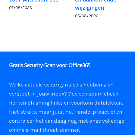
wijzigingen
07/08/2026
05/08/2026
Gratis Security-Scan voor Office365
Welke actuele security risico’s hebben zich
verstopt in jouw
inbox
?
Doe een spam check
,
herken phishing links
en
voorkom datalekken
.
Niet straks, maar juist nu. Handel proactief en
controleer het vandaag nog met onze volledige
online e-mail
threat scanner
.