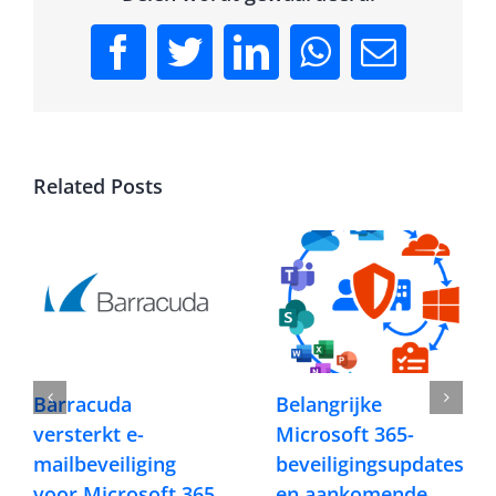
Facebook
Twitter
LinkedIn
WhatsApp
Email
Related Posts
Barracuda
Belangrijke
versterkt e-
Microsoft 365-
mailbeveiliging
beveiligingsupdates
voor Microsoft 365
en aankomende