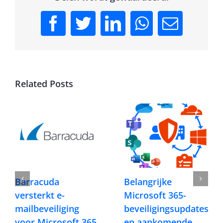
Facebook
Twitter
LinkedIn
WhatsApp
Email
Related Posts
Barracuda
Belangrijke
versterkt e-
Microsoft 365-
mailbeveiliging
beveiligingsupdates
voor Microsoft 365
en aankomende