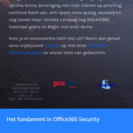
optima forma, beveiliging van mail, trainen op phishing,
continue back-ups, anti spam, data opslag, recovery en
nog zoveel meer. Ontdek vandaag nog BlackIP365
helemaal gratis en begin met onze demo.
Kom je er onverwachts toch niet uit? Neem dan gerust
eens vrijblijvend
contact
op met onze
Office365
Security Experts
en wissel eens van gedachten.
OFFICE365
BESCHERMING
ALTIJD 100%
VEILIG
MET BLACKIP365.
Het fundament in Office365 Security