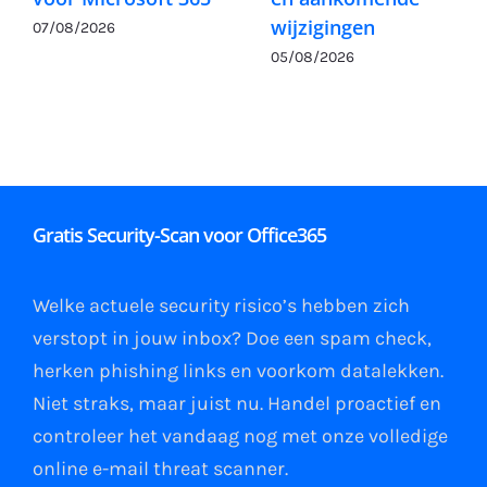
wijzigingen
07/08/2026
05/08/2026
Gratis Security-Scan voor Office365
Welke actuele security risico’s hebben zich
verstopt in jouw
inbox
?
Doe een spam check
,
herken phishing links
en
voorkom datalekken
.
Niet straks, maar juist nu. Handel proactief en
controleer het vandaag nog met onze volledige
online e-mail
threat scanner
.