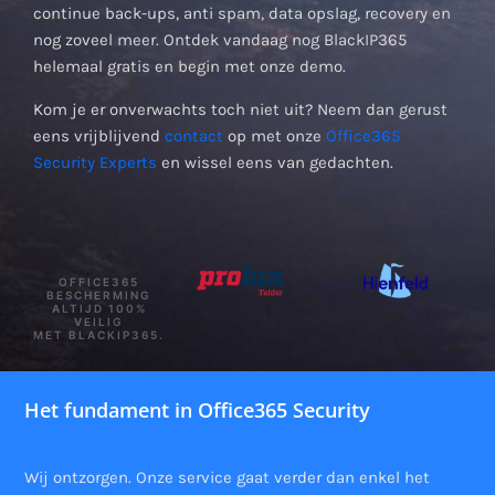
continue back-ups, anti spam, data opslag, recovery en
nog zoveel meer. Ontdek vandaag nog BlackIP365
helemaal gratis en begin met onze demo.
Kom je er onverwachts toch niet uit? Neem dan gerust
eens vrijblijvend
contact
op met onze
Office365
Security Experts
en wissel eens van gedachten.
OFFICE365
BESCHERMING
ALTIJD 100%
VEILIG
MET BLACKIP365.
Het fundament in Office365 Security
Wij ontzorgen. Onze service gaat verder dan enkel het