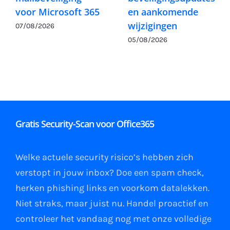
voor Microsoft 365
en aankomende
wijzigingen
07/08/2026
05/08/2026
Gratis Security-Scan voor Office365
Welke actuele security risico’s hebben zich
verstopt in jouw
inbox
?
Doe een spam check
,
herken phishing links
en
voorkom datalekken
.
Niet straks, maar juist nu. Handel proactief en
controleer het vandaag nog met onze volledige