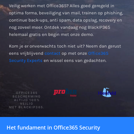
Veilig werken met Office365? Alles goed geregeld in
optima forma, beveiliging van mail, trainen op phishing,
continue back-ups, anti spam, data opslag, recovery en
nog zoveel meer. Ontdek vandaag nog BlackIP365
helemaal gratis en begin met onze demo.
Kom je er onverwachts toch niet uit? Neem dan gerust
eens vrijblijvend
contact
op met onze
Office365
Security Experts
en wissel eens van gedachten.
OFFICE365
BESCHERMING
ALTIJD 100%
VEILIG
MET BLACKIP365.
Het fundament in Office365 Security