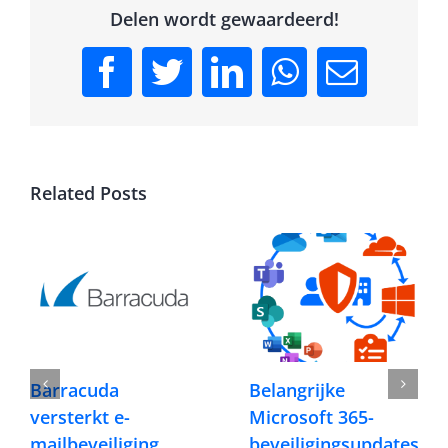
Delen wordt gewaardeerd!
Facebook
Twitter
LinkedIn
WhatsApp
Email
Related Posts
Barracuda
Belangrijke
versterkt e-
Microsoft 365-
mailbeveiliging
beveiligingsupdates