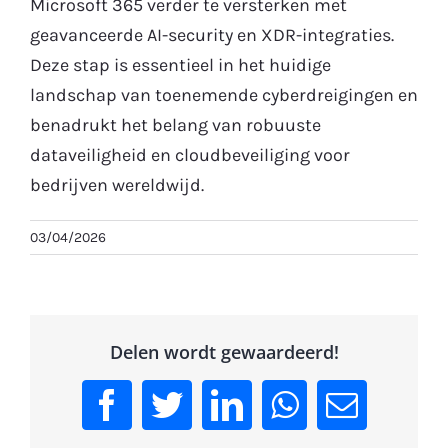
Microsoft 365 verder te versterken met
geavanceerde AI-security en XDR-integraties.
Gratis Proefperiode
Deze stap is essentieel in het huidige
landschap van toenemende cyberdreigingen en
benadrukt het belang van robuuste
dataveiligheid en cloudbeveiliging voor
bedrijven wereldwijd.
03/04/2026
Delen wordt gewaardeerd!
Facebook
Twitter
LinkedIn
WhatsApp
Email