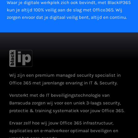
Waar je digitale werkplek zich ook bevindt, met BlackIP365
kun je altijd 100% veilig aan de slag met Office365. Wij
zorgen ervoor dat je digitaal veilig bent, altijd en continu.
Wij zijn een premium managed security specialist in
Office 365 met jarenlange ervaring in IT & Security.
Versterkt met de IT beveiligingstechnologie van
Barracuda zorgen wij voor een uniek 3-laags security,
protectie & training systematiek voor jouw Office 365.
Ervaar zelf hoe wij jouw Office 365 infrastructuur,
applicaties en e-mailverkeer optimaal beveiligen en