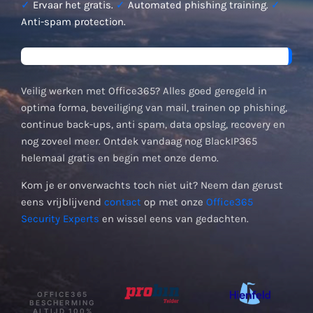
✓
Ervaar het gratis.
✓
Automated phishing training.
✓
Anti-spam protection.
Veilig werken met Office365? Alles goed geregeld in
optima forma, beveiliging van mail, trainen op phishing,
continue back-ups, anti spam, data opslag, recovery en
nog zoveel meer. Ontdek vandaag nog BlackIP365
helemaal gratis en begin met onze demo.
Kom je er onverwachts toch niet uit? Neem dan gerust
eens vrijblijvend
contact
op met onze
Office365
Security Experts
en wissel eens van gedachten.
OFFICE365
BESCHERMING
ALTIJD 100%