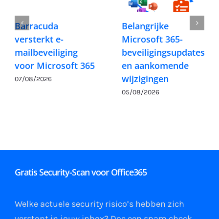
Barracuda
Belangrijke
versterkt e-
Microsoft 365-
mailbeveiliging
beveiligingsupdates
voor Microsoft 365
en aankomende
wijzigingen
07/08/2026
05/08/2026
Gratis Security-Scan voor Office365
Welke actuele security risico’s hebben zich
verstopt in jouw
inbox
?
Doe een spam check
,