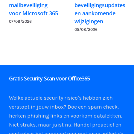
mailbeveiliging
beveiligingsupdates
voor Microsoft 365
en aankomende
wijzigingen
07/08/2026
05/08/2026
Gratis Security-Scan voor Office365
Welke actuele security risico’s hebben zich
verstopt in jouw
inbox
?
Doe een spam check
,
herken phishing links
en
voorkom datalekken
.
Niet straks, maar juist nu. Handel proactief en
controleer het vandaag nog met onze volledige