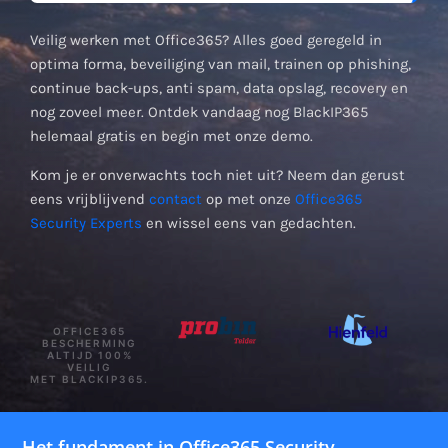
Veilig werken met Office365? Alles goed geregeld in
optima forma, beveiliging van mail, trainen op phishing,
continue back-ups, anti spam, data opslag, recovery en
nog zoveel meer. Ontdek vandaag nog BlackIP365
helemaal gratis en begin met onze demo.
Kom je er onverwachts toch niet uit? Neem dan gerust
eens vrijblijvend
contact
op met onze
Office365
Security Experts
en wissel eens van gedachten.
OFFICE365
BESCHERMING
ALTIJD 100%
VEILIG
MET BLACKIP365.
Het fundament in Office365 Security