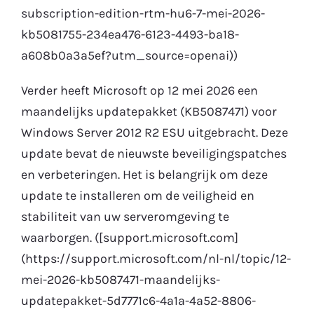
subscription-edition-rtm-hu6-7-mei-2026-
kb5081755-234ea476-6123-4493-ba18-
a608b0a3a5ef?utm_source=openai))
Verder heeft Microsoft op 12 mei 2026 een
maandelijks updatepakket (KB5087471) voor
Windows Server 2012 R2 ESU uitgebracht. Deze
update bevat de nieuwste beveiligingspatches
en verbeteringen. Het is belangrijk om deze
update te installeren om de veiligheid en
stabiliteit van uw serveromgeving te
waarborgen. ([support.microsoft.com]
(https://support.microsoft.com/nl-nl/topic/12-
mei-2026-kb5087471-maandelijks-
updatepakket-5d7771c6-4a1a-4a52-8806-