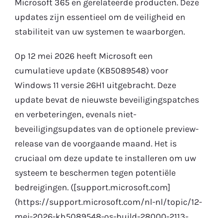
Microsoft 365 en gerelateerde producten. Deze
updates zijn essentieel om de veiligheid en
Gratis Proefperiode
stabiliteit van uw systemen te waarborgen.
Op 12 mei 2026 heeft Microsoft een
cumulatieve update (KB5089548) voor
Windows 11 versie 26H1 uitgebracht. Deze
update bevat de nieuwste beveiligingspatches
en verbeteringen, evenals niet-
beveiligingsupdates van de optionele preview-
release van de voorgaande maand. Het is
cruciaal om deze update te installeren om uw
systeem te beschermen tegen potentiële
bedreigingen. ([support.microsoft.com]
(https://support.microsoft.com/nl-nl/topic/12-
mei-2026-kb5089548-os-build-28000-2113-