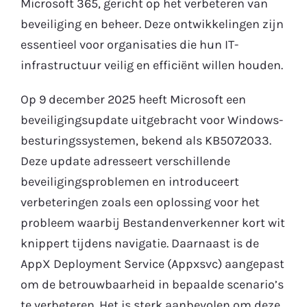
Microsoft 365, gericht op het verbeteren van
beveiliging en beheer. Deze ontwikkelingen zijn
Gratis Proefperiode
essentieel voor organisaties die hun IT-
infrastructuur veilig en efficiënt willen houden.
Op 9 december 2025 heeft Microsoft een
beveiligingsupdate uitgebracht voor Windows-
besturingssystemen, bekend als KB5072033.
Deze update adresseert verschillende
beveiligingsproblemen en introduceert
verbeteringen zoals een oplossing voor het
probleem waarbij Bestandenverkenner kort wit
knippert tijdens navigatie. Daarnaast is de
AppX Deployment Service (Appxsvc) aangepast
om de betrouwbaarheid in bepaalde scenario’s
te verbeteren. Het is sterk aanbevolen om deze