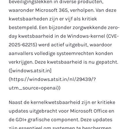
beveiligingslekken in diverse producten,
waaronder Microsoft 365, verholpen. Van deze
Gratis Proefperiode
kwetsbaarheden zijn er vijf als kritiek
bestempeld. Een bijzonder zorgwekkende zero-
day kwetsbaarheid in de Windows-kernel (CVE-
2025-62215) werd actief uitgebuit, waardoor
aanvallers volledige systeemrechten konden
verkrijgen. Deze kwetsbaarheid is nu gepatcht.
([windows.atsit.in]
(https://windows.atsit.in/nl/29439/?
utm_source=openai))
Naast de kernelkwetsbaarheid zijn er kritieke
updates uitgebracht voor Microsoft Office en
de GDI+ grafische component. Deze updates
zijn essentieel om systemen te beschermen