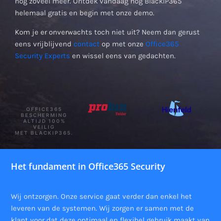
nog zoveel meer. Ontdek vandaag nog BlackIP365
helemaal gratis en begin met onze demo.
Kom je er onverwachts toch niet uit? Neem dan gerust
eens vrijblijvend
contact
op met onze
Office365
Security Experts
en wissel eens van gedachten.
OFFICE365
BESCHERMING
ALTIJD 100%
VEILIG
MET BLACKIP365.
Het fundament in Office365 Security
Wij ontzorgen. Onze service gaat verder dan enkel het
leveren van de systemen. Wij zorgen er samen met de
klant voor dat deze optimaal en flexibel gebruik maakt van