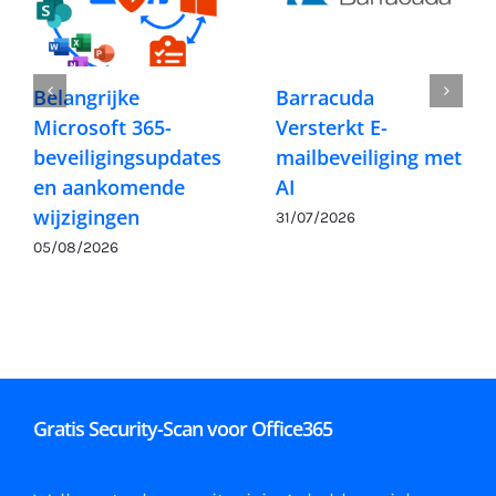
Belangrijke
Barracuda
Microsoft 365-
Versterkt E-
beveiligingsupdates
mailbeveiliging met
en aankomende
AI
wijzigingen
31/07/2026
05/08/2026
Gratis Security-Scan voor Office365