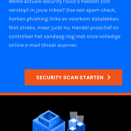
Welke actuele security risico’s hebben zich
verstopt in jouw
inbox
?
Doe een spam check
,
herken phishing links
en
voorkom datalekken
.
Niet straks, maar juist nu. Handel proactief en
controleer het vandaag nog met onze volledige
online e-mail
threat scanner
.
SECURITY SCAN STARTEN