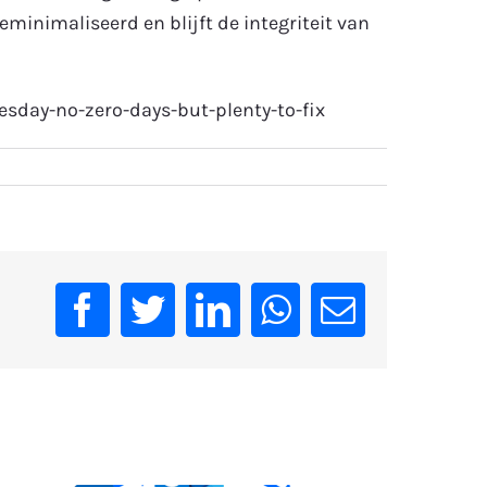
eminimaliseerd en blijft de integriteit van
day-no-zero-days-but-plenty-to-fix
Facebook
Twitter
LinkedIn
WhatsApp
Email