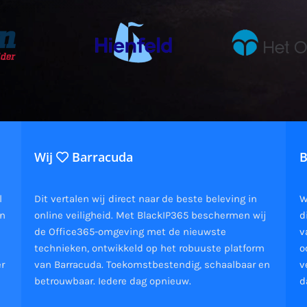
Wij
Barracuda
B
l
Dit vertalen wij direct naar de beste beleving in
W
en
online veiligheid. Met BlackIP365 beschermen wij
d
de Office365-omgeving met de nieuwste
v
technieken, ontwikkeld op het robuuste platform
o
er
van Barracuda. Toekomstbestendig, schaalbaar en
v
betrouwbaar. Iedere dag opnieuw.
d