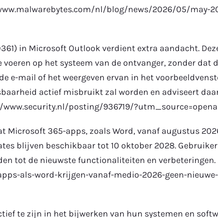
/www.malwarebytes.com/nl/blog/news/2026/05/may-20
61) in Microsoft Outlook verdient extra aandacht. Deze
te voeren op het systeem van de ontvanger, zonder dat de
de e-mail of het weergeven ervan in het voorbeeldvenst
sbaarheid actief misbruikt zal worden en adviseert da
tps://www.security.nl/posting/936719/?utm_source=openai
t Microsoft 365-apps, zoals Word, vanaf augustus 202
tes blijven beschikbaar tot 10 oktober 2028. Gebruike
n tot de nieuwste functionaliteiten en verbeteringen. 
apps-als-word-krijgen-vanaf-medio-2026-geen-nieuwe-
ctief te zijn in het bijwerken van hun systemen en soft