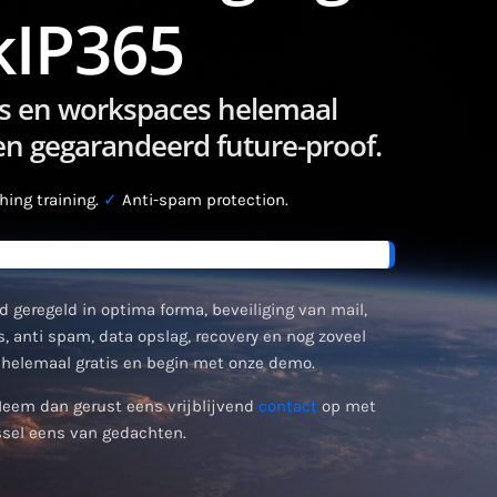
kIP365
ties en workspaces helemaal
 en gegarandeerd future-proof.
ing training.
✓
Anti-spam protection.
d geregeld in optima forma, beveiliging van mail,
, anti spam, data opslag, recovery en nog zoveel
helemaal gratis en begin met onze demo.
Neem dan gerust eens vrijblijvend
contact
op met
sel eens van gedachten.