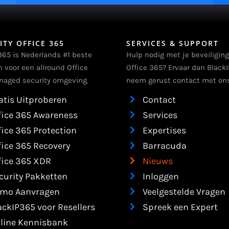
ITY OFFICE 365
SERVICES & SUPPORT
365 is Nederlands #1 beste
Hulp nodig met je beveiliging
m voor een allround Office
Office 365? Ervaar dan BlackI
aged security omgeving.
neem gerust contact met ons
atis Uitproberen
Contact
fice 365 Awareness
Services
fice 365 Protection
Expertises
fice 365 Recovery
Barracuda
fice 365 XDR
Nieuws
curity Pakketten
Inloggen
mo Aanvragen
Veelgestelde Vragen
ackIP365 voor Resellers
Spreek een Expert
line Kennisbank