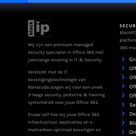
SECUR
BlackIP
platfor
Wij zijn een premium managed
365 man
security specialist in Office 365 met
Gr
jarenlange ervaring in IT & Security.
Of
Versterkt met de IT
Of
beveiligingstechnologie van
Of
Barracuda zorgen wij voor een uniek
3-laags security, protectie & training
Of
systematiek voor jouw Office 365.
Se
De
Ervaar zelf hoe wij jouw Office 365
infrastructuur, applicaties en e-
Bl
mailverkeer optimaal beveiligen en
On