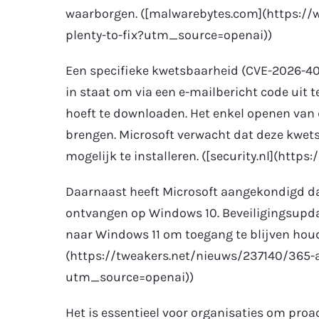
waarborgen. ([malwarebytes.com](https:/
plenty-to-fix?utm_source=openai))
Een specifieke kwetsbaarheid (CVE-2026-403
in staat om via een e-mailbericht code uit 
hoeft te downloaden. Het enkel openen van 
brengen. Microsoft verwacht dat deze kwet
mogelijk te installeren. ([security.nl](ht
Daarnaast heeft Microsoft aangekondigd da
ontvangen op Windows 10. Beveiligingsupda
naar Windows 11 om toegang te blijven houde
(https://tweakers.net/nieuws/237140/365-
utm_source=openai))
Het is essentieel voor organisaties om proa