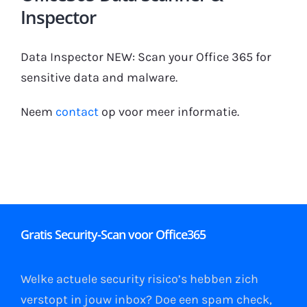
Inspector
Gratis Proefperiode
Data Inspector NEW: Scan your Office 365 for
sensitive data and malware.
Neem
contact
op voor meer informatie.
Gratis Security-Scan voor Office365
Welke actuele security risico’s hebben zich
verstopt in jouw
inbox
?
Doe een spam check
,