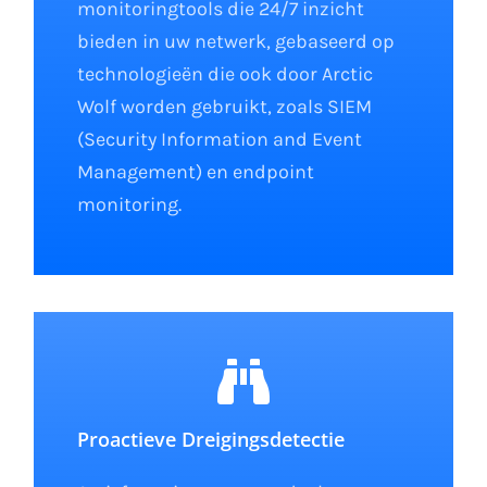
monitoringtools die 24/7 inzicht
bieden in uw netwerk, gebaseerd op
technologieën die ook door Arctic
Wolf worden gebruikt, zoals SIEM
(Security Information and Event
Management) en endpoint
monitoring.
Proactieve Dreigingsdetectie