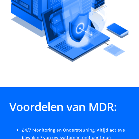
Voordelen van MDR:
24/7 Monitoring en Ondersteuning: Altijd actieve
bewaking van uw systemen met continue