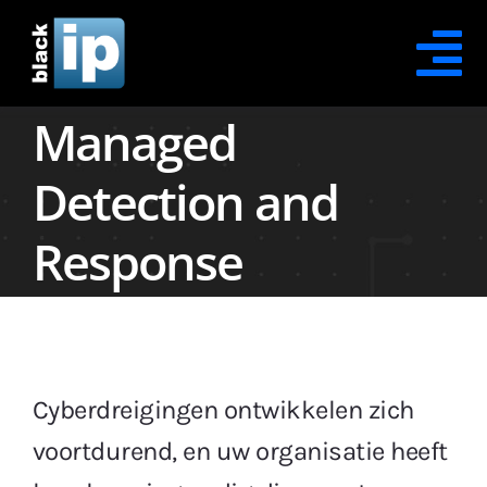
Skip
to
Tog
content
Managed
Na
Contact Opnemen
Detection and
Office365 Security
Response
Office365 Protection
Office365 Recovery
Office365 Awareness
Cyberdreigingen ontwikkelen zich
voortdurend, en uw organisatie heeft
XDR Security