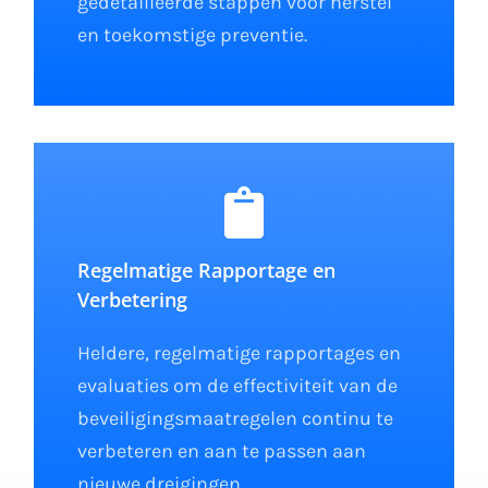
gedetailleerde stappen voor herstel
en toekomstige preventie.
Regelmatige Rapportage en
Verbetering
Heldere, regelmatige rapportages en
evaluaties om de effectiviteit van de
beveiligingsmaatregelen continu te
verbeteren en aan te passen aan
nieuwe dreigingen.