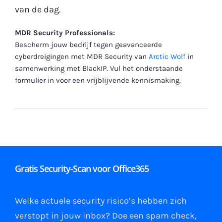
van de dag.
MDR Security Professionals:
Bescherm jouw bedrijf tegen geavanceerde
cyberdreigingen met MDR Security van
Arctic Wolf
in
samenwerking met BlackIP. Vul het onderstaande
formulier in voor een vrijblijvende kennismaking.
Gratis Security-Scan voor Office365
Welke actuele security risico’s hebben zich
verstopt in jouw
inbox
?
Doe een spam check
,