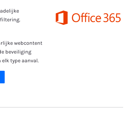
adelijke
ltering.
arlijke webcontent
e beveiliging
elk type aanval.