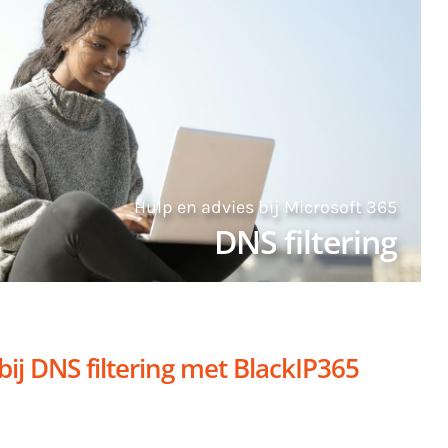
Hulp en advies bij Microsoft 365
DNS filtering
j DNS filtering met BlackIP365