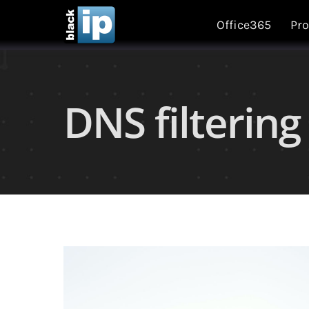
Skip
Office365
Pro
to
content
DNS filtering