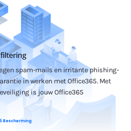
iltering
egen spam-mails en irritante phishing-
garantie in werken met Office365. Met
veiliging is jouw Office365
5 Bescherming