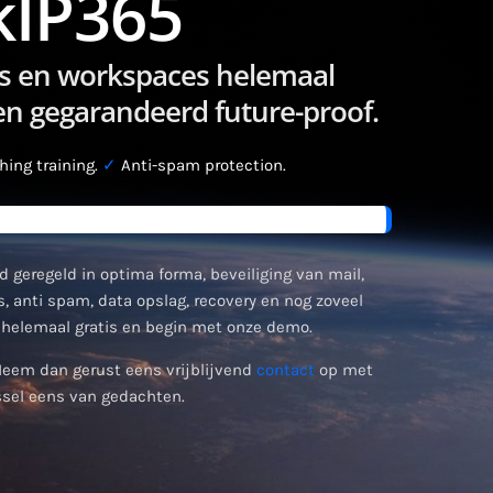
kIP365
ties en workspaces helemaal
 en gegarandeerd future-proof.
ing training.
✓
Anti-spam protection.
d geregeld in optima forma, beveiliging van mail,
, anti spam, data opslag, recovery en nog zoveel
helemaal gratis en begin met onze demo.
Neem dan gerust eens vrijblijvend
contact
op met
sel eens van gedachten.