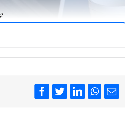
g?
Facebook
Twitter
LinkedIn
WhatsAp
Emai