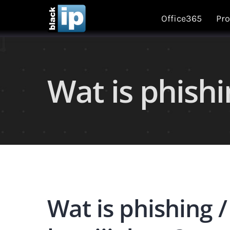
Skip
Office365
Pro
to
content
Wat is phish
Wat is phishing 