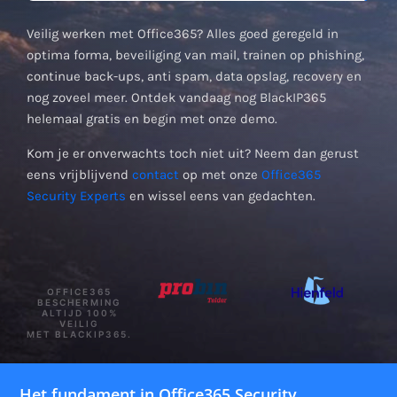
Veilig werken met Office365? Alles goed geregeld in
optima forma, beveiliging van mail, trainen op phishing,
continue back-ups, anti spam, data opslag, recovery en
nog zoveel meer. Ontdek vandaag nog BlackIP365
helemaal gratis en begin met onze demo.
Kom je er onverwachts toch niet uit? Neem dan gerust
eens vrijblijvend
contact
op met onze
Office365
Security Experts
en wissel eens van gedachten.
OFFICE365
BESCHERMING
ALTIJD 100%
VEILIG
MET BLACKIP365.
Het fundament in Office365 Security