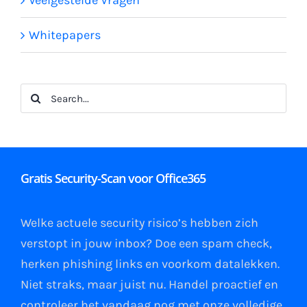
Veelgestelde Vragen
Whitepapers
Search
for:
Gratis Security-Scan voor Office365
Welke actuele security risico’s hebben zich
verstopt in jouw
inbox
?
Doe een spam check
,
herken phishing links
en
voorkom datalekken
.
Niet straks, maar juist nu. Handel proactief en
controleer het vandaag nog met onze volledige