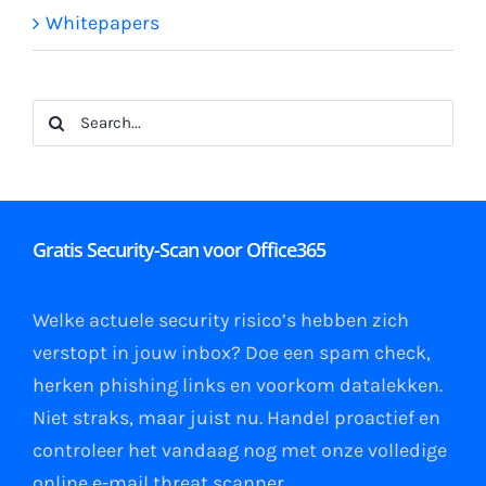
Whitepapers
Search
for:
Gratis Security-Scan voor Office365
Welke actuele security risico’s hebben zich
verstopt in jouw
inbox
?
Doe een spam check
,
herken phishing links
en
voorkom datalekken
.
Niet straks, maar juist nu. Handel proactief en
controleer het vandaag nog met onze volledige
online e-mail
threat scanner
.