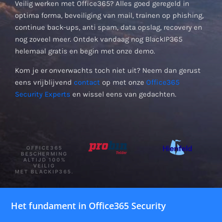
Veilig werken met Office365? Alles goed geregeld in
optima forma, beveiliging van mail, trainen op phishing,
continue back-ups, anti spam, data opslag, recovery en
nog zoveel meer. Ontdek vandaag nog BlackIP365
helemaal gratis en begin met onze demo.
Kom je er onverwachts toch niet uit? Neem dan gerust
eens vrijblijvend
contact
op met onze
Office365
Security Experts
en wissel eens van gedachten.
OFFICE365
BESCHERMING
ALTIJD 100%
VEILIG
MET BLACKIP365.
Het fundament in Office365 Security